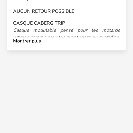
AUCUN RETOUR POSSIBLE
CASQUE CABERG TRIP
Casque modulable pensé pour les motards
urbains comme pour les aventuriers du quotidien.
Montrer plus
Son design moderne et lumineux apporte une
touche élégante tout en offrant une expérience
de conduite sûre et agréable.
Sécurité & Homologation
Homologué aux normes européennes CE, ouvert
et fermé, garantissant une protection optimale
contre les chocs et impacts lors de vos trajets. Sa
coque est conçue pour absorber efficacement
l’énergie en cas d’incident, tout en respectant les
exigences légales en vigueur.
Confort & Ergonomie
Modular pratique : mentonnière relevable