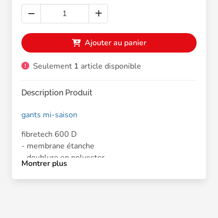
Ajouter au panier
Seulement
1
article disponible
Description Produit
gants mi-saison
fibretech 600 D
- membrane étanche
- doublure en polyester
Montrer plus
- protection des phalanges
- rembourrages
- homologué CE