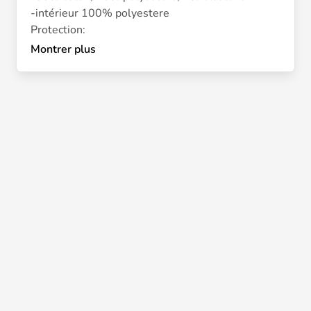
-intérieur 100% polyestere
Protection:
-Hanches et genoux D30
Montrer plus
Divers:
-Passants Pour la ceinture
Certification:
ECE classe AA